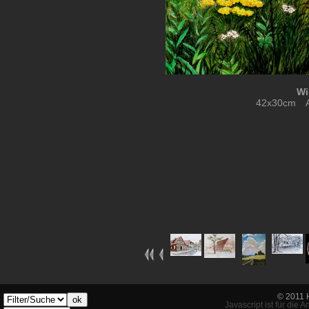
Wi
42x30cm Aq
© 2011 
ok
Javascript ist für die