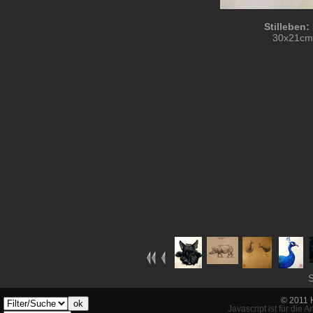
Stilleben:
30x21cm
S
© 2011 
ok
Javascript ist für die