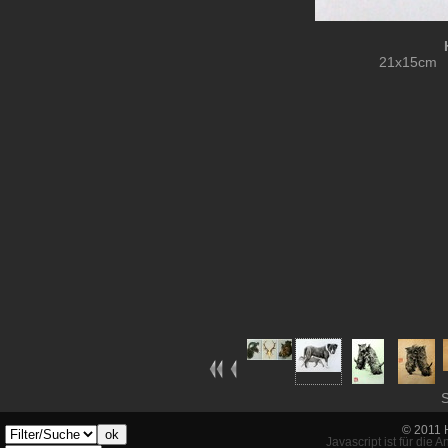
21x15cm K
S
© 2011 
ok
Javascript ist für die