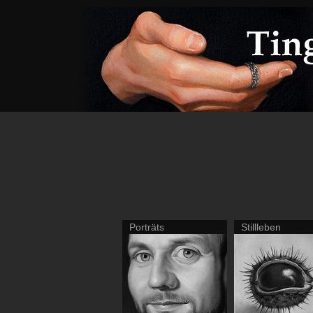
Porträts
Stillleben