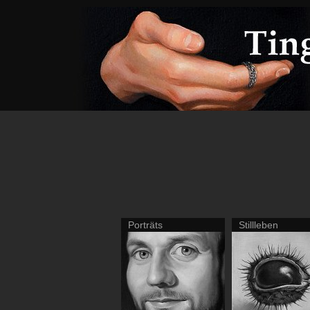
Porträts
Stillleben