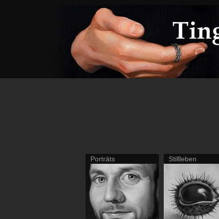
Porträts
Stillleben