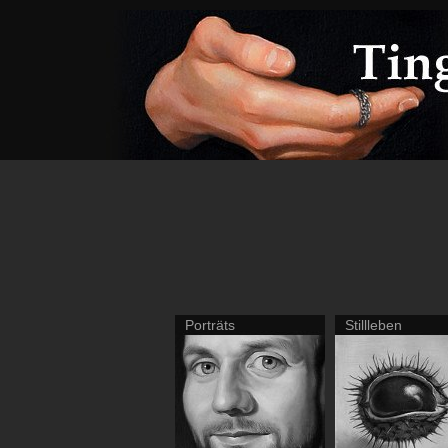
Porträts
Stillleben