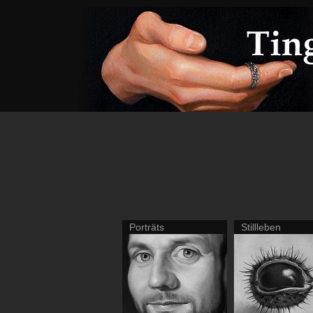
Porträts
Stillleben