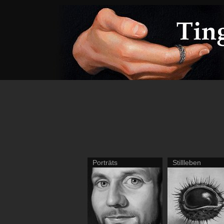
Porträts
Stillleben