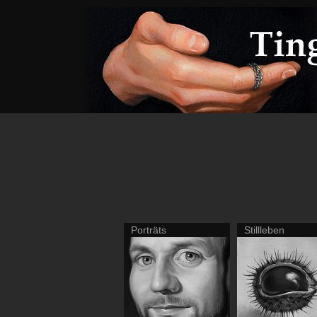
Porträts
Stillleben